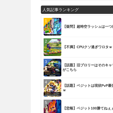
人気記事ランキング
【疑問】超時空ラッシュは一つ
【不満】CPUクソ過ぎワロタ
【話題】旧ブロリーはそのキャ
がこちら
【話題】ベジットは現状PvP
ｗ
【悲報】ベジット100勝てね