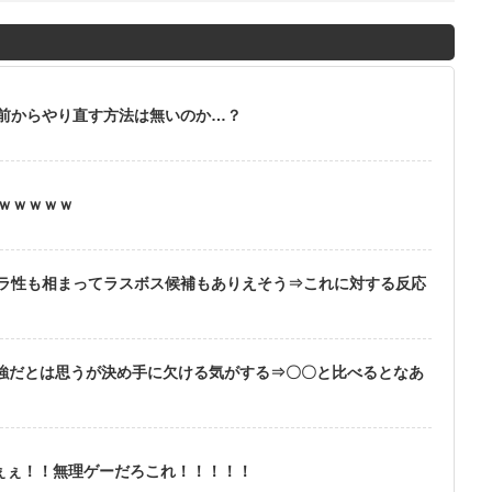
前からやり直す方法は無いのか…？
ｗｗｗｗｗｗ
ラ性も相まってラスボス候補もありえそう⇒これに対する反応
最強だとは思うが決め手に欠ける気がする⇒〇〇と比べるとなあ
ぇぇぇ！！無理ゲーだろこれ！！！！！