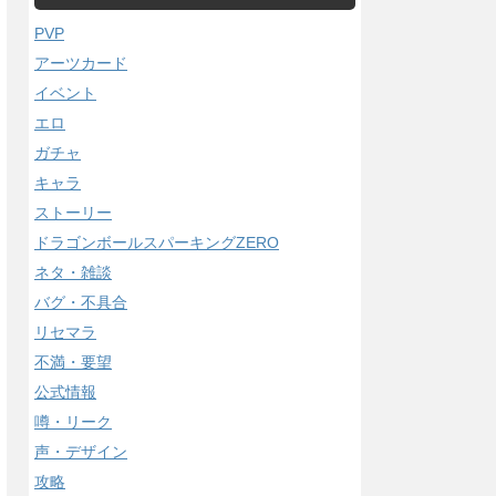
PVP
アーツカード
イベント
エロ
ガチャ
キャラ
ストーリー
ドラゴンボールスパーキングZERO
ネタ・雑談
バグ・不具合
リセマラ
不満・要望
公式情報
噂・リーク
声・デザイン
攻略